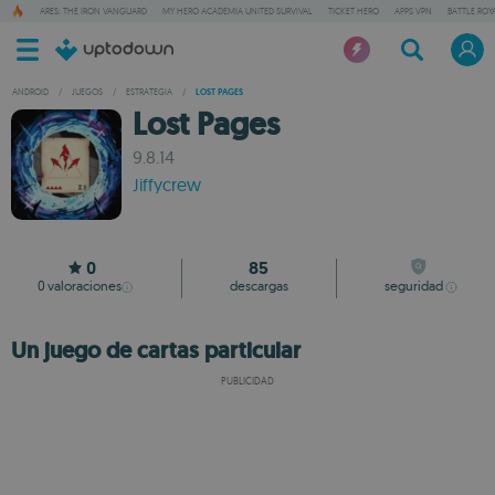
ARES: THE IRON VANGUARD
MY HERO ACADEMIA UNITED SURVIVAL
TICKET HERO
APPS VPN
BATTLE ROY
ANDROID
/
JUEGOS
/
ESTRATEGIA
/
LOST PAGES
Lost Pages
9.8.14
Jiffycrew
0
85
0
valoraciones
descargas
seguridad
Un juego de cartas particular
PUBLICIDAD