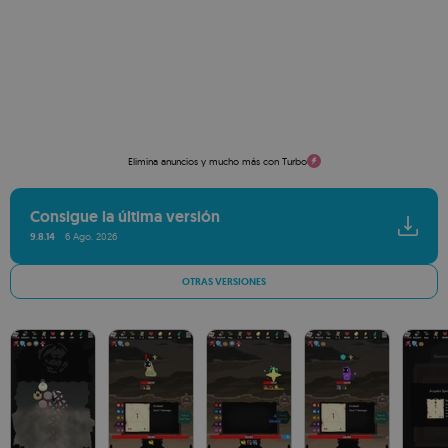
Elimina anuncios y mucho más con Turbo
Consigue la última versión
9.8.14
6 Ago. 2026
OTRAS VERSIONES