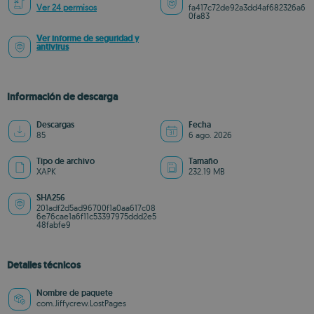
Ver 24 permisos
fa417c72de92a3dd4af682326a6
0fa83
Ver informe de seguridad y
antivirus
Información de descarga
Descargas
Fecha
85
6 ago. 2026
Tipo de archivo
Tamaño
XAPK
232.19 MB
SHA256
201adf2d5ad96700f1a0aa617c08
6e76cae1a6f11c53397975ddd2e5
48fabfe9
Detalles técnicos
Nombre de paquete
com.Jiffycrew.LostPages