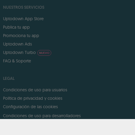
NUESTROS SERVICIOS
Uptodown App Store
Publica tu app
Promociona tu app
Uptodown Ads
Uptodown Turbo
NUEVO
FAQ & Soporte
LEGAL
Condiciones de uso para usuarios
Política de privacidad y cookies
Configuración de las cookies
Condiciones de uso para desarrolladores
DMCA