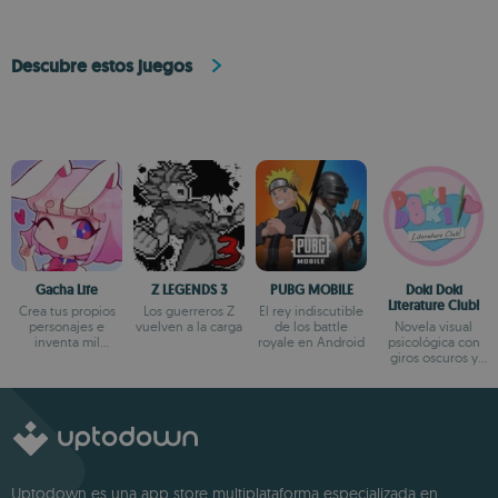
Descubre estos juegos
Gacha Life
Z LEGENDS 3
PUBG MOBILE
Doki Doki
Literature Club!
Crea tus propios
Los guerreros Z
El rey indiscutible
personajes e
vuelven a la carga
de los battle
Novela visual
inventa mil
royale en Android
psicológica con
aventuras
giros oscuros y
narrativa profunda
Uptodown es una app store multiplataforma especializada en