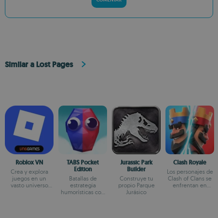
Similar a Lost Pages
Roblox VN
TABS Pocket
Jurassic Park
Clash Royale
Edition
Builder
Crea y explora
Los personajes de
juegos en un
Batallas de
Construye tu
Clash of Clans se
vasto universo
estrategia
propio Parque
enfrentan en
virtual
humorísticas con
Jurásico
duelos
física y creador de
unidades